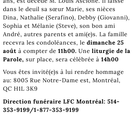
ans, est décédé M. Louis Ascione. Il laisse
dans le deuil sa sœur Marie, ses nièces
Dina, Nathalie (Serafino), Debby (Giovanni),
Sophia et Mélanie (Steve), son bon ami
André, autres parents et ami(e)s. La famille
recevra les condoléances, le
dimanche 25
août
à compter de
11h00.
Une
liturgie de la
Parole,
sur place, sera célébrée à
14h00
Vous êtes invité(e)s à lui rendre hommage
au: 8005 Rue Notre-Dame est, Montréal,
QC H1L 3K9
Direction funéraire LFC Montréal: 514-
353-9199/1-877-353-9199