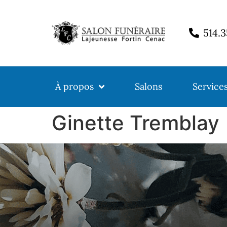
514.
À propos
Salons
Service
Ginette Tremblay