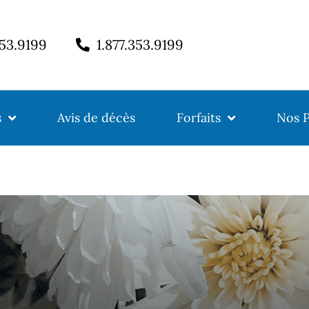
353.9199
1.877.353.9199
s
Avis de décès
Forfaits
Nos P