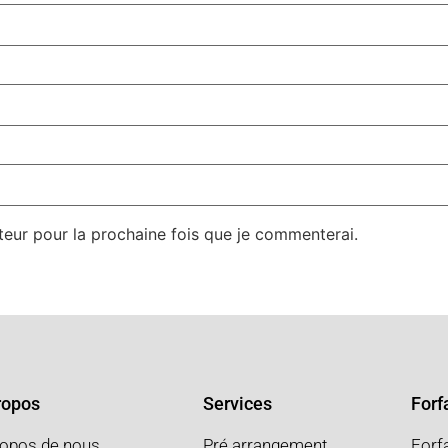
teur pour la prochaine fois que je commenterai.
ropos
Services
Forfa
ropos de nous
Pré arrangement
Forf