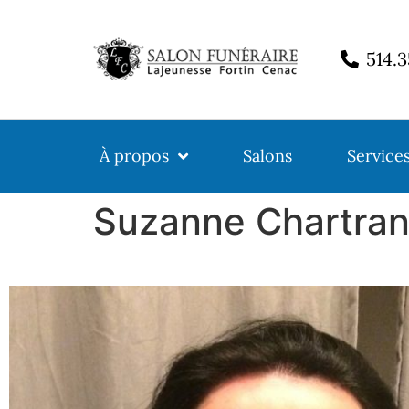
514.
À propos
Salons
Service
Suzanne Chartra