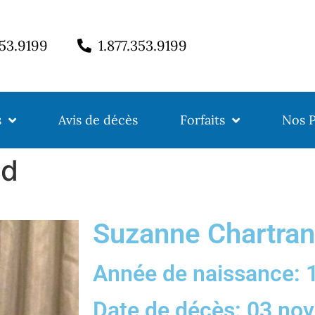
353.9199
1.877.353.9199
s
Avis de décès
Forfaits
Nos P
nd
Suzanne Chartra
Année de naissance: 
Date de décès: 03 no