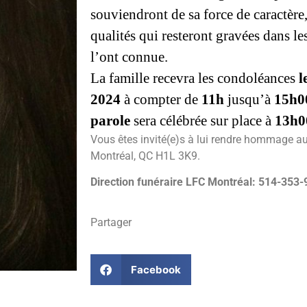
souviendront de sa force de caractère,
qualités qui resteront gravées dans l
l’ont connue.
La famille recevra les condoléances
l
2024
à compter de
11h
jusqu’à
15h0
parole
sera célébrée sur place à
13h
Vous êtes invité(e)s à lui rendre hommage a
Montréal, QC H1L 3K9.
Direction funéraire LFC Montréal: 514-353
Partager
Facebook