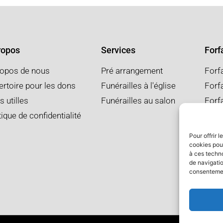
ropos
Services
Forfa
ropos de nous
Pré arrangement
Forf
rtoire pour les dons
Funérailles à l'église
Forfa
s utilles
Funérailles au salon
Forf
tique de confidentialité
Pour offrir 
cookies pour
à ces techn
de navigatio
consentement