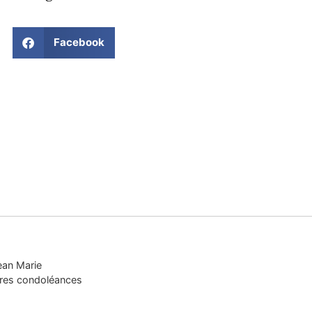
Facebook
ean Marie
cères condoléances