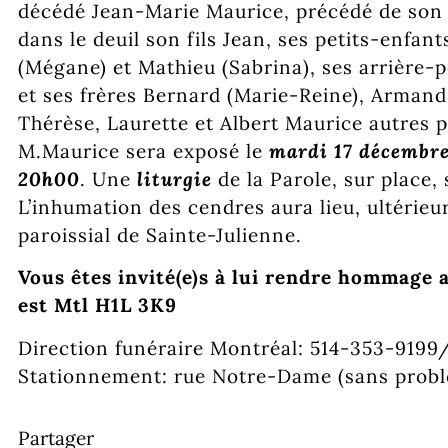
décédé Jean-Marie Maurice, précédé de son fi
dans le deuil son fils Jean, ses petits-enfa
(Mégane) et Mathieu (Sabrina), ses arrière-p
et ses frères Bernard (Marie-Reine), Armand (
Thérèse, Laurette et Albert Maurice autres p
M.Maurice sera exposé le
mardi 17 décembr
20h00
. Une
liturgie
de la Parole, sur place,
L’inhumation des cendres aura lieu, ultérie
paroissial de Sainte-Julienne.
Vous êtes invité(e)s à lui rendre hommage
est Mtl H1L 3K9
Direction funéraire Montréal: 514-353-91
Stationnement: rue Notre-Dame (sans prob
Partager