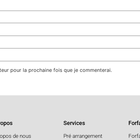
teur pour la prochaine fois que je commenterai.
ropos
Services
Forfa
ropos de nous
Pré arrangement
Forf