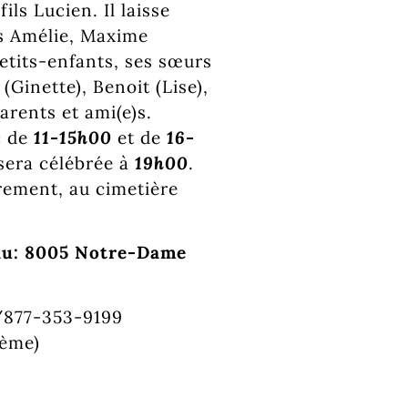
ls Lucien. Il laisse
nts Amélie, Maxime
etits-enfants, ses sœurs
Ginette), Benoit (Lise),
arents et ami(e)s.
e
de
11-15h00
et de
16-
 sera célébrée à
19h00
.
urement, au cimetière
 au: 8005 Notre-Dame
99/877-353-9199
lème)