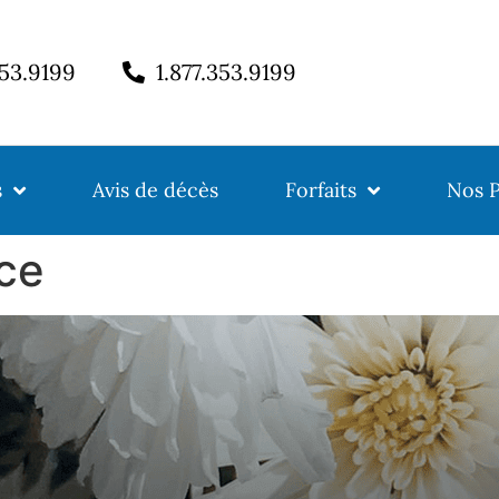
353.9199
1.877.353.9199
s
Avis de décès
Forfaits
Nos P
ce