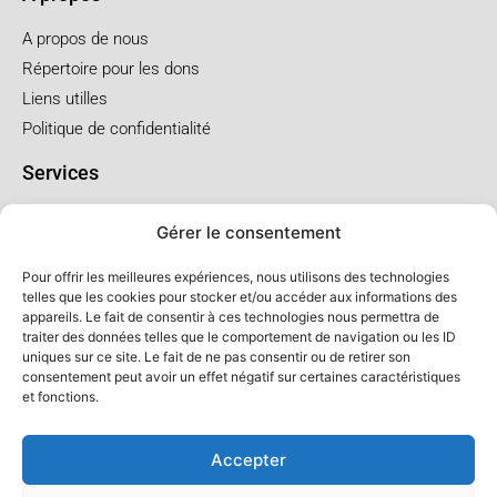
A propos de nous
Répertoire pour les dons
Liens utilles
Politique de confidentialité
Services
Pré arrangement
Gérer le consentement
Funérailles à l'église
Funérailles au salon
Pour offrir les meilleures expériences, nous utilisons des technologies
telles que les cookies pour stocker et/ou accéder aux informations des
appareils. Le fait de consentir à ces technologies nous permettra de
Forfaits et prix
traiter des données telles que le comportement de navigation ou les ID
uniques sur ce site. Le fait de ne pas consentir ou de retirer son
Forfait crémation
consentement peut avoir un effet négatif sur certaines caractéristiques
Forfait service à l'église
et fonctions.
Forfaits service au salon
Accepter