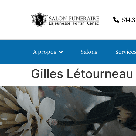
514.
À propos
Salons
Service
Gilles Létourneau