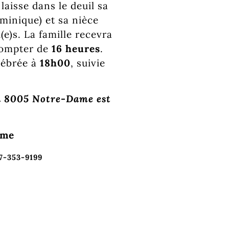
laisse dans le deuil sa
minique) et sa nièce
e)s. La famille recevra
ompter de
16 heures
.
élébrée à
18h00
, suivie
au 8005 Notre-Dame est
ame
77-353-9199