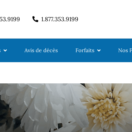
353.9199
1.877.353.9199
s
Avis de décès
Forfaits
Nos P