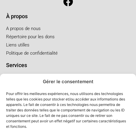
À propos
A propos de nous
Répertoire pour les dons
Liens utilles
Politique de confidentialité
Services
Pré arrangement
Gérer le consentement
Funérailles à l'église
Funérailles au salon
Pour offrir les meilleures expériences, nous utilisons des technologies
telles que les cookies pour stocker et/ou accéder aux informations des
appareils. Le fait de consentir à ces technologies nous permettra de
Forfaits et prix
traiter des données telles que le comportement de navigation ou les ID
uniques sur ce site. Le fait de ne pas consentir ou de retirer son
Forfait crémation
consentement peut avoir un effet négatif sur certaines caractéristiques
Forfait service à l'église
et fonctions.
Forfaits service au salon