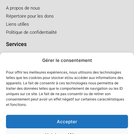
A propos de nous
Répertoire pour les dons
Liens utilles
Politique de confidentialité
Services
Pré arrangement
Gérer le consentement
Funérailles à l'église
Funérailles au salon
Pour offrir les meilleures expériences, nous utilisons des technologies
telles que les cookies pour stocker et/ou accéder aux informations des
appareils. Le fait de consentir à ces technologies nous permettra de
Forfaits et prix
traiter des données telles que le comportement de navigation ou les ID
uniques sur ce site. Le fait de ne pas consentir ou de retirer son
Forfait crémation
consentement peut avoir un effet négatif sur certaines caractéristiques
Forfait service à l'église
et fonctions.
Forfaits service au salon
Accepter