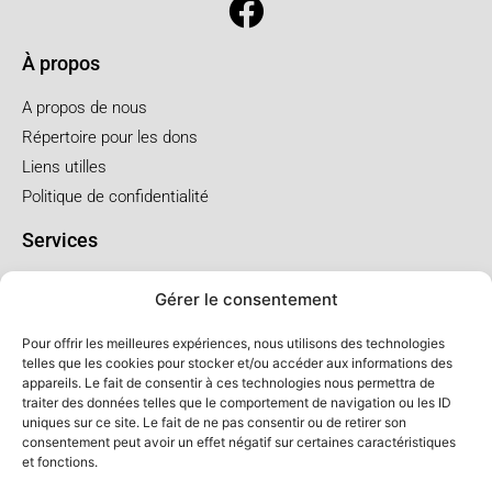
À propos
A propos de nous
Répertoire pour les dons
Liens utilles
Politique de confidentialité
Services
Pré arrangement
Gérer le consentement
Funérailles à l'église
Funérailles au salon
Pour offrir les meilleures expériences, nous utilisons des technologies
telles que les cookies pour stocker et/ou accéder aux informations des
appareils. Le fait de consentir à ces technologies nous permettra de
Forfaits et prix
traiter des données telles que le comportement de navigation ou les ID
uniques sur ce site. Le fait de ne pas consentir ou de retirer son
Forfait crémation
consentement peut avoir un effet négatif sur certaines caractéristiques
Forfait service à l'église
et fonctions.
Forfaits service au salon