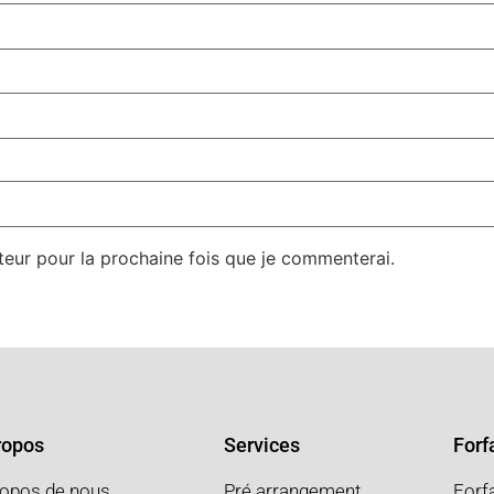
teur pour la prochaine fois que je commenterai.
ropos
Services
Forfa
ropos de nous
Pré arrangement
Forf