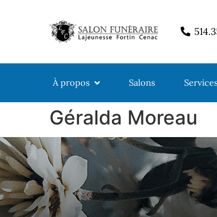
514.
À propos
Salons
Service
Géralda Moreau