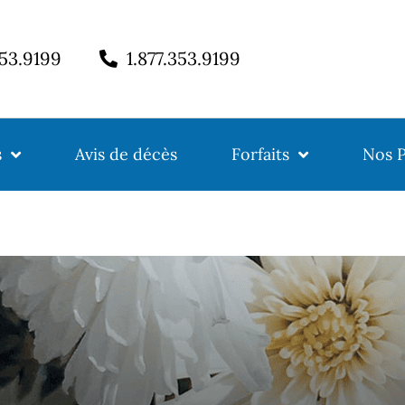
353.9199
1.877.353.9199
s
Avis de décès
Forfaits
Nos P