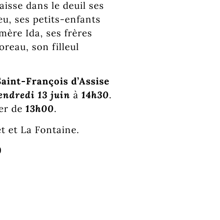
aisse dans le deuil ses
eu, ses petits-enfants
mère Ida, ses frères
reau, son filleul
Saint-François d’Assise
endredi 13 juin
à
14h30
.
er de
13h00
.
t et La Fontaine.
199