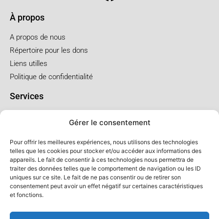
À propos
A propos de nous
Répertoire pour les dons
Liens utilles
Politique de confidentialité
Services
Pré arrangement
Gérer le consentement
Funérailles à l'église
Funérailles au salon
Pour offrir les meilleures expériences, nous utilisons des technologies
telles que les cookies pour stocker et/ou accéder aux informations des
appareils. Le fait de consentir à ces technologies nous permettra de
Forfaits et prix
traiter des données telles que le comportement de navigation ou les ID
uniques sur ce site. Le fait de ne pas consentir ou de retirer son
Forfait crémation
consentement peut avoir un effet négatif sur certaines caractéristiques
Forfait service à l'église
et fonctions.
Forfaits service au salon