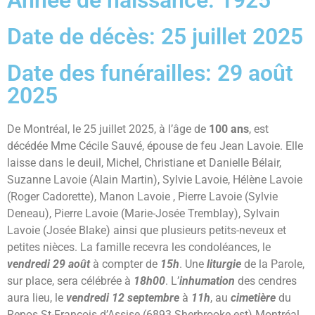
Année de naissance: 1925
Date de décès: 25 juillet 2025
Date des funérailles: 29 août
2025
De Montréal, le 25 juillet 2025, à l’âge de
100 ans
, est
décédée Mme Cécile Sauvé, épouse de feu Jean Lavoie. Elle
laisse dans le deuil, Michel, Christiane et Danielle Bélair,
Suzanne Lavoie (Alain Martin), Sylvie Lavoie, Hélène Lavoie
(Roger Cadorette), Manon Lavoie , Pierre Lavoie (Sylvie
Deneau), Pierre Lavoie (Marie-Josée Tremblay), Sylvain
Lavoie (Josée Blake) ainsi que plusieurs petits-neveux et
petites nièces. La famille recevra les condoléances, le
vendredi 29 août
à compter de
15h
. Une
liturgie
de la Parole,
sur place, sera célébrée à
18h00
. L’
inhumation
des cendres
aura lieu, le
vendredi 12 septembre
à
11h
, au
cimetière
du
Repos St-François d’Assise (6893 Sherbrooke est) Montréal