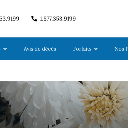
353.9199
1.877.353.9199
s
Avis de décès
Forfaits
Nos P