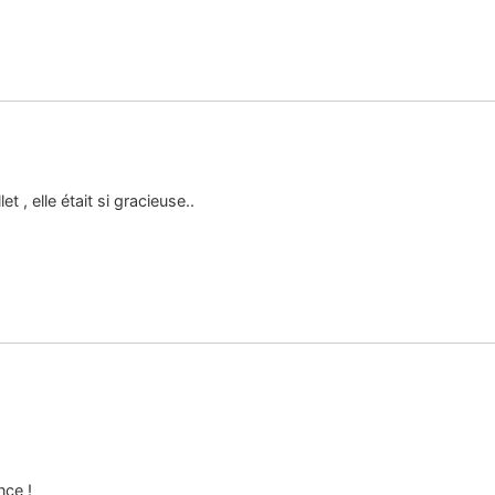
 , elle était si gracieuse..
nce !