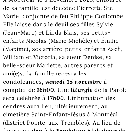
de sa famille, est décédée Pierrette Ste-
Marie, conjointe de feu Philippe Coulombe.
Elle laisse dans le deuil ses filles Sylvie
(Jean-Marc) et Linda Blais, ses petits-
enfants Nicolas (Marie Michèle) et Émilie
(Maxime), ses arrière-petits-enfants Zach,
William et Victoria, sa sœur Denise, sa
belle-soeur Mariette, autres parents et
ami(e)s. La famille recevra les
condoléances,
samedi 15 novembre
à
compter de
16h00
. Une
liturgie
de la Parole
sera célébrée à
17h00
. L’inhumation des
cendres aura lieu, ultérieurement, au
cimetière Saint-Enfant-Jésus à Montréal
(district Pointe-aux-Trembles). Au lieu de
fleurs, un
don
à la
Fondation Alzheimer du