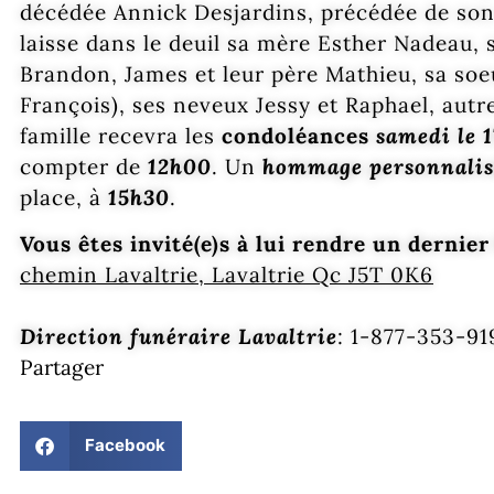
décédée Annick Desjardins, précédée de son 
laisse dans le deuil sa mère Esther Nadeau, 
Brandon, James et leur père Mathieu, sa soe
François), ses neveux Jessy et Raphael, autre
famille recevra les
condoléances
samedi le 
compter de
12h00
. Un
hommage personnalis
place, à
15h30
.
Vous êtes invité(e)s à lui rendre un derni
chemin Lavaltrie, Lavaltrie Qc J5T 0K6
Direction funéraire Lavaltrie
: 1-877-353-9
Partager
Facebook