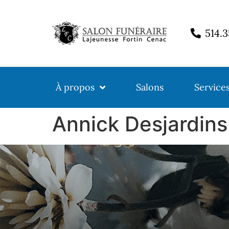
514.
À propos
Salons
Service
Annick Desjardins