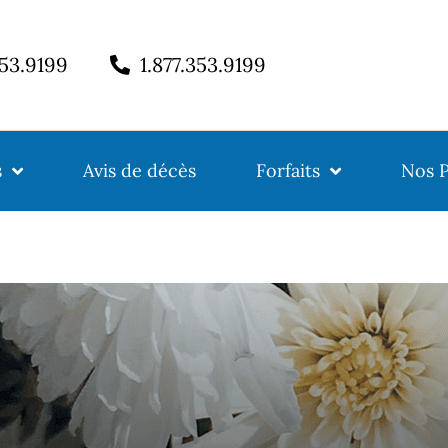
353.9199
1.877.353.9199
s
Avis de décès
Forfaits
Nos P