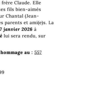
frère Claude. Elle
ses fils bien-aimés
ur Chantal (Jean-
s parents et ami(e)s. La
17 janvier 2026
à
é
lui sera rendu, sur
er hommage au :
557
199