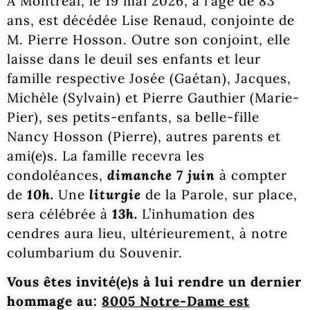
À Montréal, le 19 mai 2026, à l’âge de 83
ans, est décédée Lise Renaud, conjointe de
M. Pierre Hosson. Outre son conjoint, elle
laisse dans le deuil ses enfants et leur
famille respective Josée (Gaétan), Jacques,
Michèle (Sylvain) et Pierre Gauthier (Marie-
Pier), ses petits-enfants, sa belle-fille
Nancy Hosson (Pierre), autres parents et
ami(e)s. La famille recevra les
condoléances,
dimanche 7 juin
à compter
de
10h.
Une
liturgie
de la Parole, sur place,
sera célébrée à
13h.
L’inhumation des
cendres aura lieu, ultérieurement, à notre
columbarium du Souvenir.
Vous êtes invité(e)s à lui rendre un dernier
hommage au:
8005 Notre-Dame est