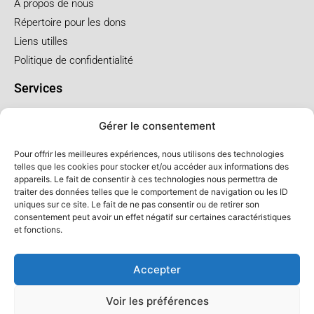
A propos de nous
Répertoire pour les dons
Liens utilles
Politique de confidentialité
Services
Pré arrangement
Gérer le consentement
Funérailles à l'église
Funérailles au salon
Pour offrir les meilleures expériences, nous utilisons des technologies
telles que les cookies pour stocker et/ou accéder aux informations des
appareils. Le fait de consentir à ces technologies nous permettra de
Forfaits et prix
traiter des données telles que le comportement de navigation ou les ID
uniques sur ce site. Le fait de ne pas consentir ou de retirer son
Forfait crémation
consentement peut avoir un effet négatif sur certaines caractéristiques
Forfait service à l'église
et fonctions.
Forfaits service au salon
Accepter
Voir les préférences
© Salon LFC - Tous droits réservés