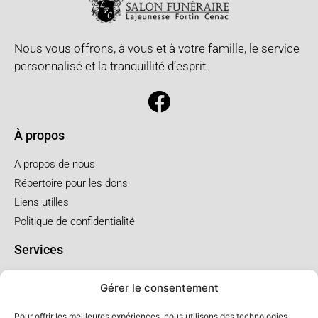
Nous vous offrons, à vous et à votre famille, le service
personnalisé et la tranquillité d’esprit.
À propos
A propos de nous
Répertoire pour les dons
Liens utilles
Politique de confidentialité
Services
Pré arrangement
Gérer le consentement
Funérailles à l'église
Funérailles au salon
Pour offrir les meilleures expériences, nous utilisons des technologies