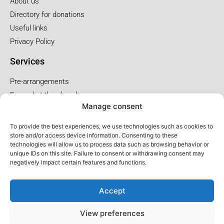
About us
Directory for donations
Useful links
Privacy Policy
Services
Pre-arrangements
Funeral at the church
Manage consent
Funral at the salon
To provide the best experiences, we use technologies such as cookies to
Service package and price
store and/or access device information. Consenting to these
technologies will allow us to process data such as browsing behavior or
Cremation service package
unique IDs on this site. Failure to consent or withdrawing consent may
Church service package
negatively impact certain features and functions.
Salon service package
Accept
View preferences
© Salon LFC - All rights reserved