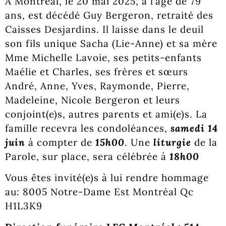
À Montréal, le 20 mai 2025, à l’âge de 79
ans, est décédé Guy Bergeron, retraité des
Caisses Desjardins. Il laisse dans le deuil
son fils unique Sacha (Lie-Anne) et sa mère
Mme Michelle Lavoie, ses petits-enfants
Maélie et Charles, ses frères et sœurs
André, Anne, Yves, Raymonde, Pierre,
Madeleine, Nicole Bergeron et leurs
conjoint(e)s, autres parents et ami(e)s. La
famille recevra les condoléances,
samedi 14
juin
à compter de
15h00
. Une
liturgie
de la
Parole, sur place, sera célébrée à
18h00
Vous êtes invité(e)s à lui rendre hommage
au: 8005 Notre-Dame Est Montréal Qc
H1L3K9