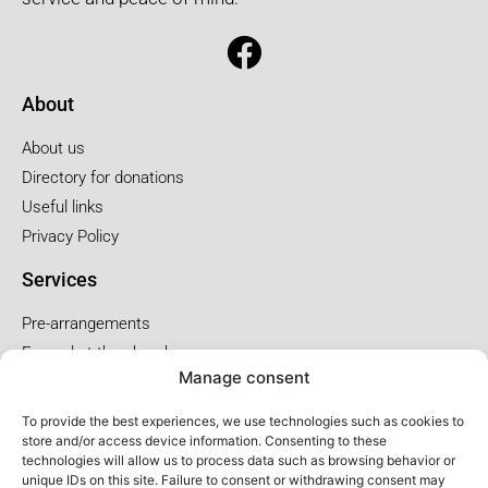
About
About us
Directory for donations
Useful links
Privacy Policy
Services
Pre-arrangements
Funeral at the church
Manage consent
Funral at the salon
To provide the best experiences, we use technologies such as cookies to
Service package and price
store and/or access device information. Consenting to these
technologies will allow us to process data such as browsing behavior or
Cremation service package
unique IDs on this site. Failure to consent or withdrawing consent may