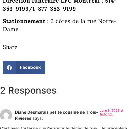
Direction funéraire LFC Montréal : 514-
353-9199/1-877-353-9199
Stationnement :
2 côtés de la rue Notre-
Dame
Share
Facebook
2 Responses
June 6, 2025 at
Diane Desmarais petite cousine de Trois-
5:02 pm
Rivieres
says:
C’est avec tristesse que j’ai appris le décès de Guy . Je présente à