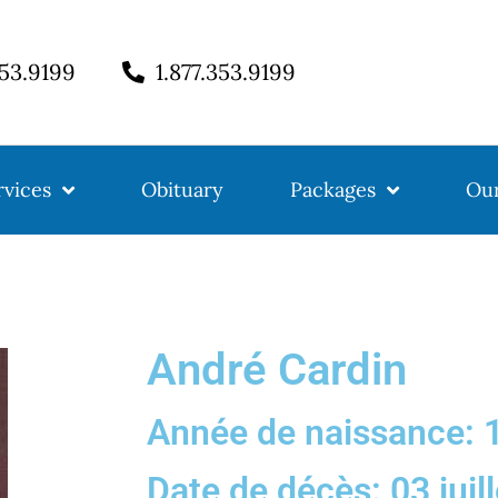
353.9199
1.877.353.9199
rvices
Obituary
Packages
Our
André Cardin
Année de naissance: 
Date de décès: 03 juil