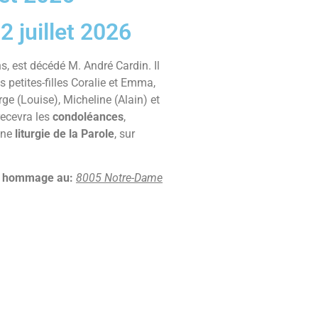
2 juillet 2026
ns, est décédé M. André Cardin. Il
es petites-filles Coralie et Emma,
ge (Louise), Micheline (Alain) et
recevra les
condoléances
,
Une
liturgie de la Parole
, sur
ier hommage au:
8005 Notre-Dame