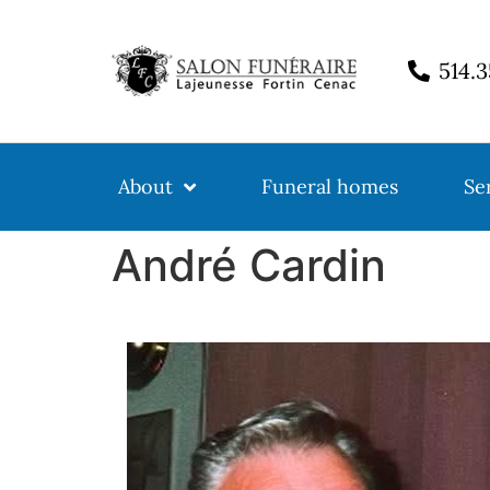
514.
About
Funeral homes
Se
André Cardin