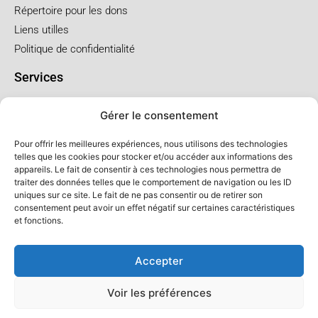
Répertoire pour les dons
Liens utilles
Politique de confidentialité
Services
Pré arrangement
Gérer le consentement
Funérailles à l'église
Funérailles au salon
Pour offrir les meilleures expériences, nous utilisons des technologies
telles que les cookies pour stocker et/ou accéder aux informations des
appareils. Le fait de consentir à ces technologies nous permettra de
Forfaits et prix
traiter des données telles que le comportement de navigation ou les ID
uniques sur ce site. Le fait de ne pas consentir ou de retirer son
Forfait crémation
consentement peut avoir un effet négatif sur certaines caractéristiques
Forfait service à l'église
et fonctions.
Forfaits service au salon
Accepter
Voir les préférences
© Salon LFC - Tous droits réservés