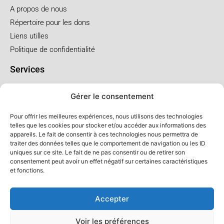
A propos de nous
Répertoire pour les dons
Liens utilles
Politique de confidentialité
Services
Pré arrangement
Gérer le consentement
Funérailles à l'église
Funérailles au salon
Pour offrir les meilleures expériences, nous utilisons des technologies
telles que les cookies pour stocker et/ou accéder aux informations des
appareils. Le fait de consentir à ces technologies nous permettra de
Forfaits et prix
traiter des données telles que le comportement de navigation ou les ID
uniques sur ce site. Le fait de ne pas consentir ou de retirer son
Forfait crémation
consentement peut avoir un effet négatif sur certaines caractéristiques
Forfait service à l'église
et fonctions.
Forfaits service au salon
Accepter
Voir les préférences