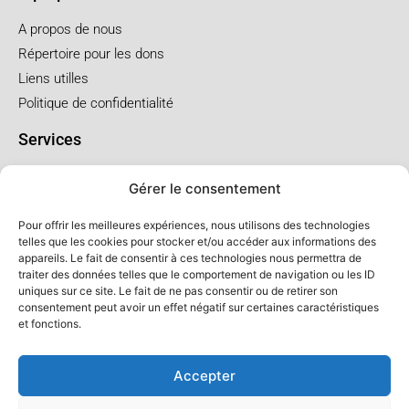
A propos de nous
Répertoire pour les dons
Liens utilles
Politique de confidentialité
Services
Pré arrangement
Gérer le consentement
Funérailles à l'église
Funérailles au salon
Pour offrir les meilleures expériences, nous utilisons des technologies
telles que les cookies pour stocker et/ou accéder aux informations des
appareils. Le fait de consentir à ces technologies nous permettra de
Forfaits et prix
traiter des données telles que le comportement de navigation ou les ID
uniques sur ce site. Le fait de ne pas consentir ou de retirer son
Forfait crémation
consentement peut avoir un effet négatif sur certaines caractéristiques
Forfait service à l'église
et fonctions.
Forfaits service au salon
Accepter