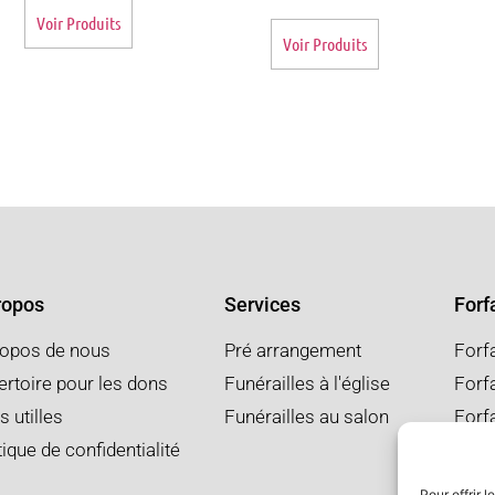
Voir Produits
Voir Produits
ropos
Services
Forfa
ropos de nous
Pré arrangement
Forf
rtoire pour les dons
Funérailles à l'église
Forfa
s utilles
Funérailles au salon
Forf
tique de confidentialité
Pour offrir 