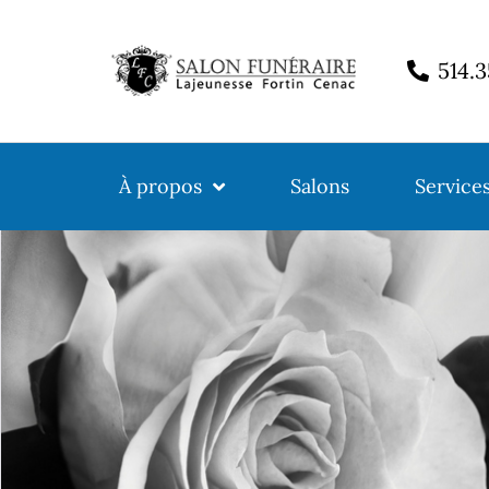
514.
À propos
Salons
Service