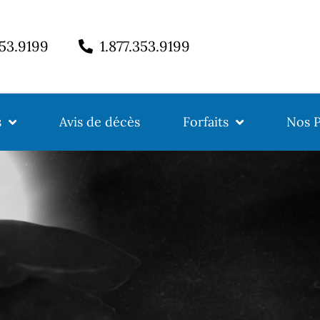
353.9199
1.877.353.9199
s
Avis de décès
Forfaits
Nos P