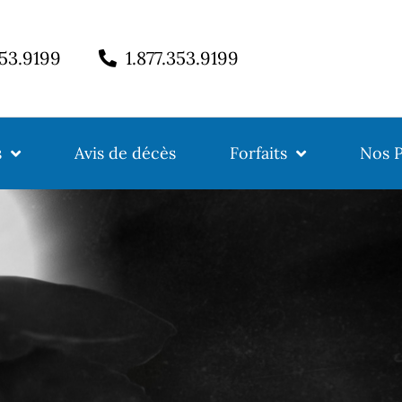
353.9199
1.877.353.9199
s
Avis de décès
Forfaits
Nos P