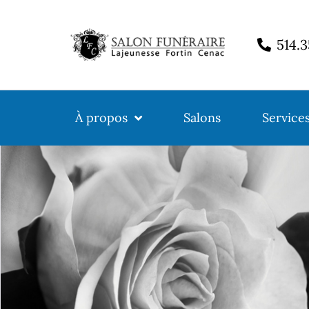
514.
À propos
Salons
Service