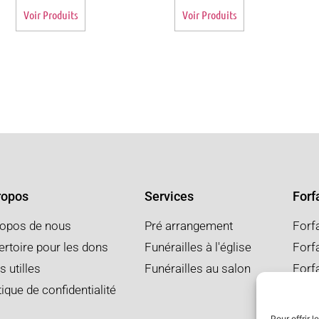
Voir Produits
Voir Produits
ropos
Services
Forfa
ropos de nous
Pré arrangement
Forf
rtoire pour les dons
Funérailles à l'église
Forfa
s utilles
Funérailles au salon
Forf
tique de confidentialité
Pour offrir 