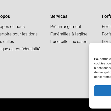
ropos
Services
Forfa
ropos de nous
Pré arrangement
Forf
rtoire pour les dons
Funérailles à l'église
Forfa
s utilles
Funérailles au salon
Forf
tique de confidentialité
Pour offrir 
cookies pour
à ces techn
de navigatio
consentement