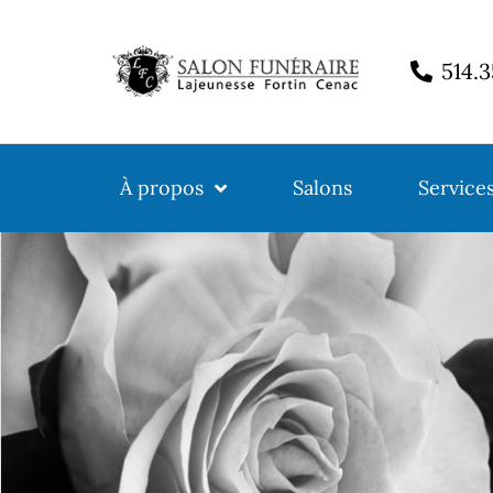
514.
À propos
Salons
Service