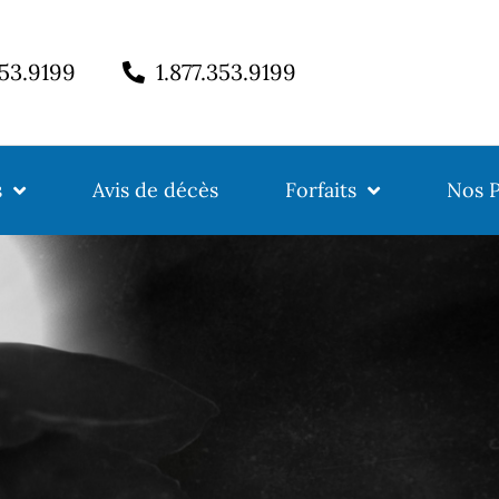
353.9199
1.877.353.9199
s
Avis de décès
Forfaits
Nos P